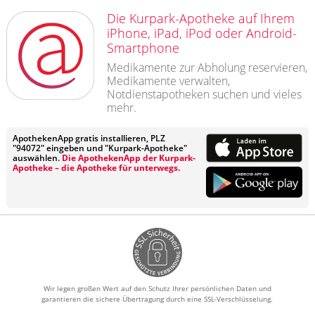
Die Kurpark-Apotheke auf Ihrem
iPhone, iPad, iPod oder Android-
Smartphone
Medikamente zur Abholung reservieren,
Medikamente verwalten,
Notdienstapotheken suchen und vieles
mehr.
ApothekenApp gratis installieren, PLZ
"94072" eingeben und "Kurpark-Apotheke"
auswählen.
Die ApothekenApp der Kurpark-
Apotheke – die Apotheke für unterwegs.
Wir legen großen Wert auf den Schutz Ihrer persönlichen Daten und
garantieren die sichere Übertragung durch eine SSL-Verschlüsselung.