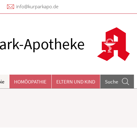
info@kurparkapo.de
ark-Apotheke
ie
HOMÖOPATHIE
ELTERN UND KIND
Suche
eilpflanzen A-Z
ieren und Harnwege
rthopädie und Unfallmedizin
heumatologische Erkrankungen