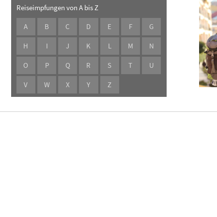
Reiseimpfungen von A bis Z
Blut, Krebs und Infektionen
Neurologie
A
B
C
D
E
F
G
Haut, Haare und Nägel
Schmerz- und Schla
H
I
J
K
L
M
N
Psychische Erkrankungen
Frauenkrankheiten
O
P
Q
R
S
T
U
V
W
X
Y
Z